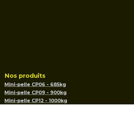
Nos produits
Mini-pelle CP06 - 685kg
Mini-pelle CP09 - 900kg
Mini-pelle CP12 - 1000kg
Mini-chargeuse - MC306
Dumper à chenilles - DPC500
Dumper à chenilles - DPC800
Dumper à chenille - DPC735