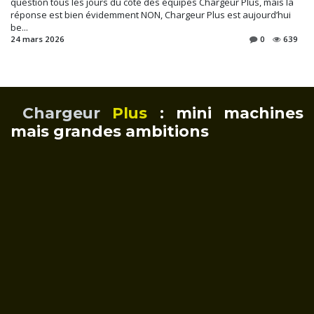
question tous les jours du côté des équipes Chargeur Plus, mais la
réponse est bien évidemment NON, Chargeur Plus est aujourd’hui
be...
24 mars 2026
0
639
Chargeur
Plus
: mini machines
mais grandes ambitions