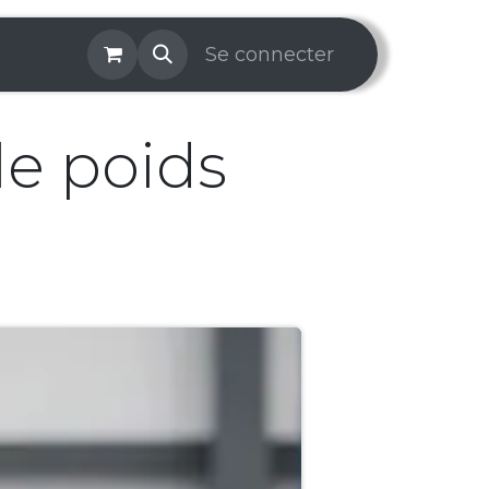
os & Services
Galerie
Se connecter
Aide
Prise de rendez-v
le poids