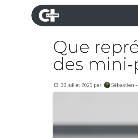
Se rendre au contenu
Mini-pelles
Dumpers 
Que repré
des mini‑p
30 juillet 2025
par
Sébastien -