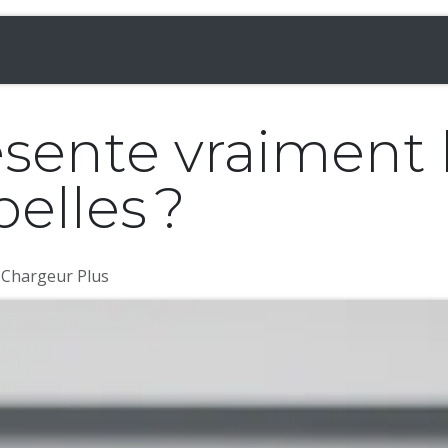
& Chargeuses
Accessoires
Rampes
Inf
sente vraiment 
elles ?
 Chargeur Plus