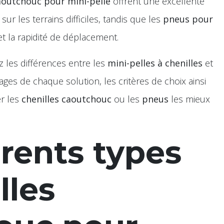
caoutchouc pour mini-pelle
offrent une excellente
ur les terrains difficiles, tandis que les
pneus pour
 et la rapidité de déplacement.
 les différences entre les
mini-pelles à chenilles
et
tages de chaque solution, les critères de choix ainsi
er les
chenilles caoutchouc
ou les
pneus
les mieux
érents types
lles