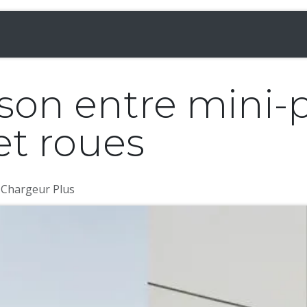
& Chargeuses
Accessoires
Rampes
Inf
on entre mini-p
et roues
 Chargeur Plus