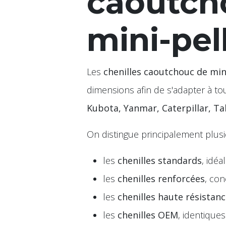
caoutch
mini-pel
Les
chenilles caoutchouc de min
dimensions afin de s'adapter à t
Kubota, Yanmar, Caterpillar, Ta
On distingue principalement plus
les
chenilles standards
, idéa
les
chenilles renforcées
, con
les
chenilles haute résistan
les
chenilles OEM
, identique