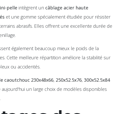
ni-pelle
intègrent un
câblage acier haute
cés
et une gomme spécialement étudiée pour résister
errains abrasifs. Elles offrent une excellente durée de
enillage.
ssent également beaucoup mieux le poids de la
s. Cette meilleure répartition améliore la stabilité sur
bleux ou accidentés.
lle caoutchouc 230x48x66
,
250x52.5x76
,
300x52.5x84
te aujourd'hui un large choix de modèles disponibles
.