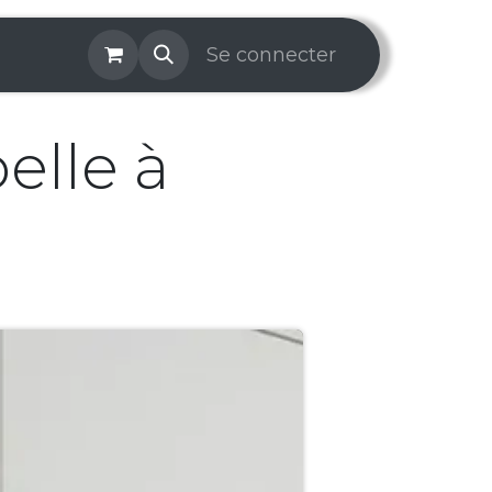
os & Services
Galerie
Se connecter
Aide
Prise de rendez-v
elle à