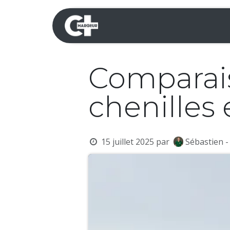
Se rendre au contenu
Mini-pelles
Dumpers 
Comparais
chenilles 
15 juillet 2025
par
Sébastien -