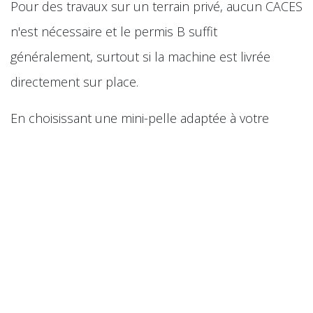
Pour des travaux sur un terrain privé, aucun CACES
n'est nécessaire et le permis B suffit
généralement, surtout si la machine est livrée
directement sur place.
En choisissant une mini-pelle adaptée à votre
chantier, en profitant des services proposés par
les loueurs et en respectant quelques règles de
sécurité, vous pourrez réaliser vos travaux
rapidement, efficacement et à moindre coût.
Que ce soit pour un terrassement, un
aménagement paysager, une piscine, une clôture
ou des fondations, la location de mini-pelle reste