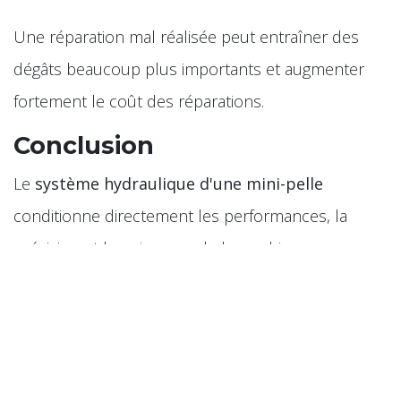
Une réparation mal réalisée peut entraîner des
dégâts beaucoup plus importants et augmenter
fortement le coût des réparations.
Conclusion
Le
système hydraulique d'une mini-pelle
conditionne directement les performances, la
précision et la puissance de la machine.
En surveillant régulièrement le niveau d'huile, l'état
des flexibles, les filtres hydrauliques et les
performances des vérins, il est possible de
détecter rapidement les premiers signes d'une