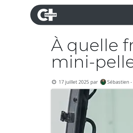
Se rendre au contenu
Mini-pelles
Dumpers 
À quelle 
mini-pelle
17 juillet 2025
par
Sébastien -