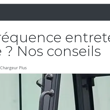
& Chargeuses
Accessoires
Rampes
Inf
fréquence entret
 ? Nos conseils
 Chargeur Plus