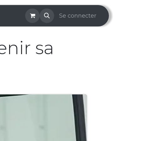
os & Services
Galerie
Se connecter
Aide
Prise de rendez-v
enir sa