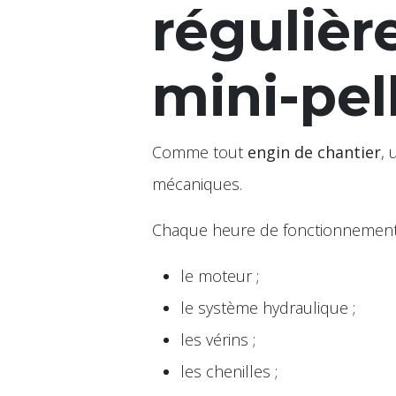
réguliè
mini-pel
Comme tout
engin de chantier
, 
mécaniques.
Chaque heure de fonctionnement s
le moteur ;
le système hydraulique ;
les vérins ;
les chenilles ;