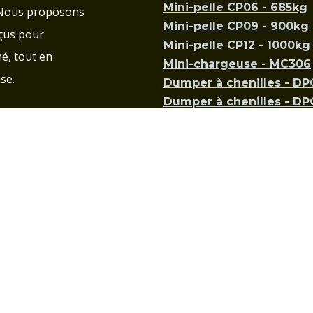
Mini-pelle CP06 - 685kg
 Nous proposons
Mini-pelle CP09 - 900kg
çus pour
Mini-pelle CP12 - 1000kg
é, tout en
Mini-chargeuse - MC306
se.
Dumper à chenilles - D
Dumper à chenilles - D
geur Plus
Dumper à chenille - DP