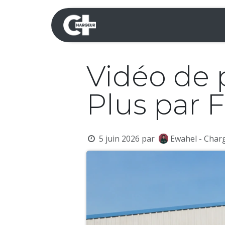
Se rendre au contenu
Mini-pelles
Dumpers 
Vidéo de 
Plus par 
5 juin 2026
par
Ewahel - Char