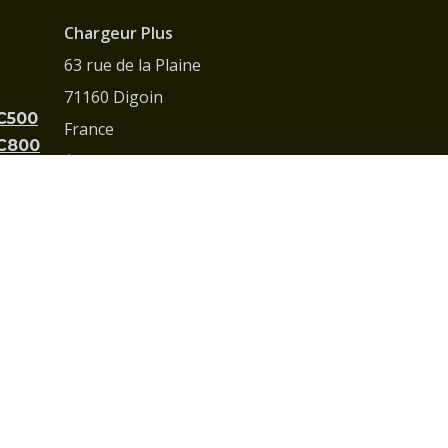
Chargeur Plus
63 rue de la Plaine
71160 Digoin
PC500
France
PC800
05 25 53 00 77
C735
contact@chargeurplus.com
Mentions légales