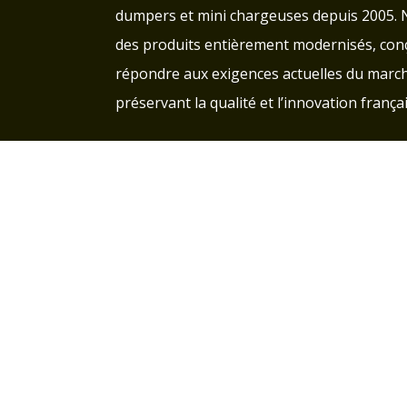
dumpers et mini chargeuses depuis 2005.
des produits entièrement modernisés, con
répondre aux exigences actuelles du march
préservant la qualité et l’innovation françai
Groupe d'entraide pour les clients Char
Paiements sécurisés
Affilié à la MSA :