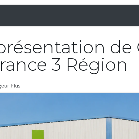
& Chargeuses
Accessoires
Rampes
Inf
présentation de
France 3 Région
geur Plus