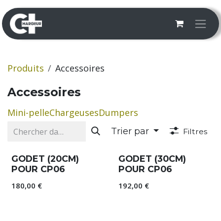
Se rendre au contenu
Produits
Accessoires
Accessoires
Mini-pelle
Chargeuses
Dumpers
Trier par
Filtres
GODET (20CM)
GODET (30CM)
POUR CP06
POUR CP06
180,00
€
192,00
€