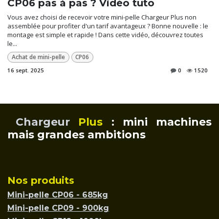
CP06 pas à pas ? Vidéo tuto
Vous avez choisi de recevoir votre mini-pelle Chargeur Plus non
assemblée pour profiter d'un tarif avantageux ? Bonne nouvelle : le
montage est simple et rapide ! Dans cette vidéo, découvrez toutes
le...
Achat de mini-pelle
CP06
16 sept. 2025
0
1520
Chargeur
Plus
: mini machines
mais grandes ambitions
Nos produits
Mini-pelle CP06 - 685kg
Mini-pelle CP09 - 900kg