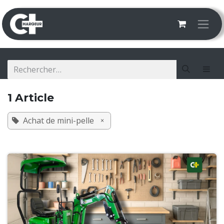
Se rendre au contenu
1 Article
Achat de mini-pelle
×