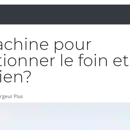
& Chargeuses
Accessoires
Rampes
Inf
achine pour
nner le foin et 
ien?
rgeur Plus