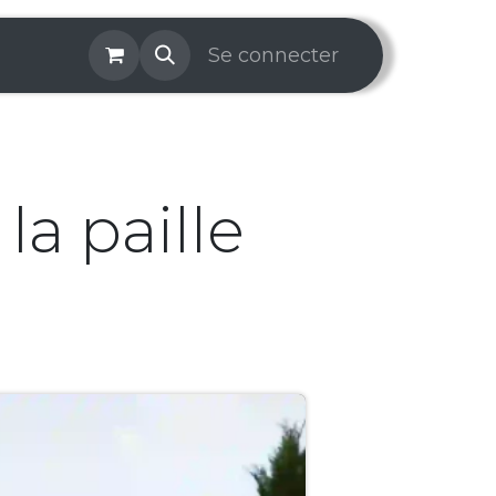
os & Services
Galerie
Se connecter
Aide
Prise de rendez-v
la paille