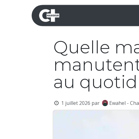
Se rendre au contenu
Mini-pelles
Dumpers 
Quelle m
manutentio
au quotid
1 juillet 2026
par
Ewahel - Cha