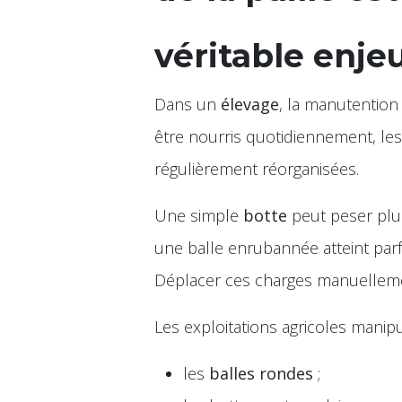
véritable enje
Dans un
élevage
, la manutention
être nourris quotidiennement, le
régulièrement réorganisées.
Une simple
botte
peut peser plus
une balle enrubannée atteint par
Déplacer ces charges manuelleme
Les exploitations agricoles manipu
les
balles rondes
;