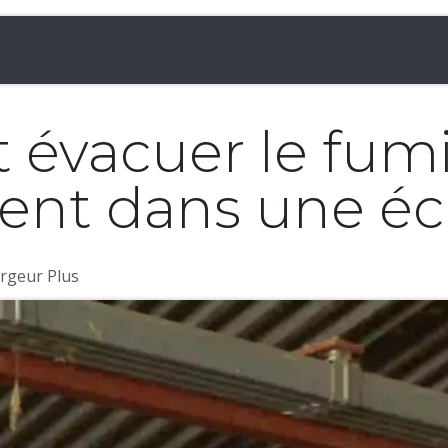
& Chargeuses
Accessoires
Rampes
Inf
vacuer le fumi
ent dans une éc
rgeur Plus