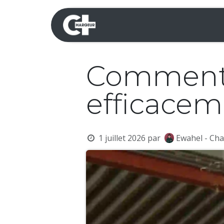
Se rendre au contenu
Mini-pelles
Dumpers 
Comment é
efficacem
1 juillet 2026
par
Ewahel - Cha