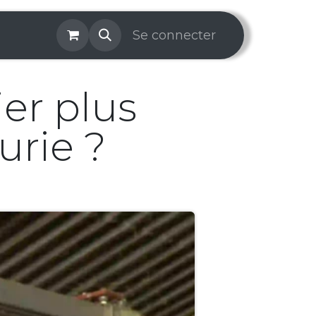
os & Services
Galerie
Se connecter
Aide
Prise de rendez-v
er plus
urie ?