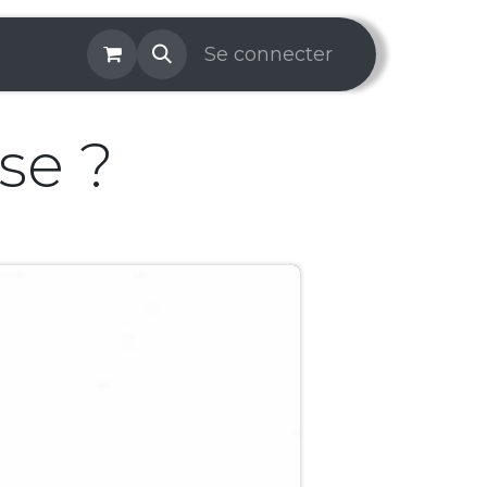
os & Services
Galerie
Se connecter
Aide
Prise de rendez-v
se ?