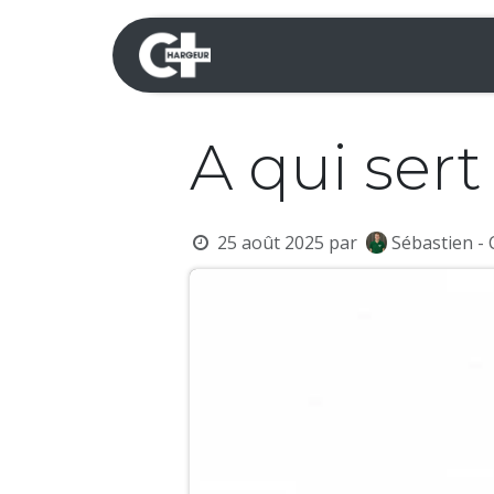
Se rendre au contenu
Mini-pelles
Dumpers 
A qui ser
25 août 2025
par
Sébastien -