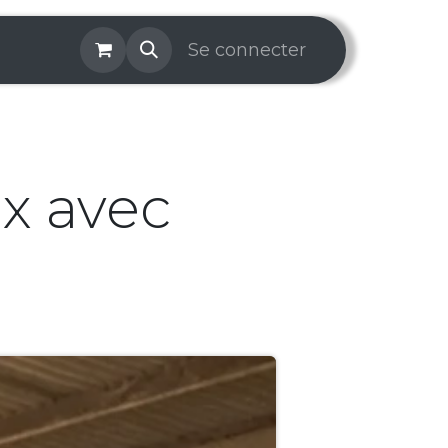
os & Services
Galerie
Se connecter
Aide
Prise de rendez-v
x avec