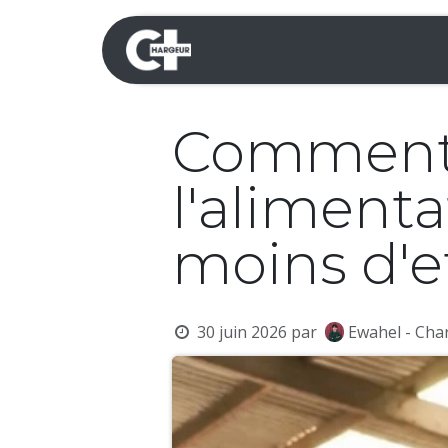
Se rendre au contenu
Mini-pelles
Dumpers 
Comment 
l'aliment
moins d'ef
30 juin 2026
par
Ewahel - Cha