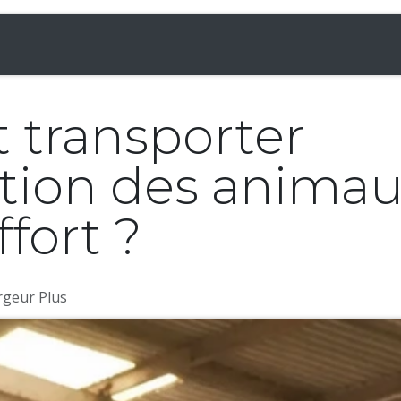
& Chargeuses
Accessoires
Rampes
Inf
transporter
ation des animau
fort ?
rgeur Plus