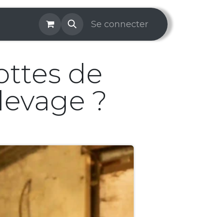
os & Services
Galerie
Se connecter
Aide
Prise de rendez-v
ttes de
levage ?