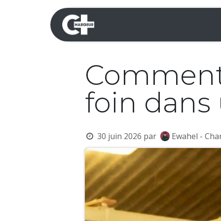
Se rendre au contenu
Mini-pelles
Dumpers 
Comment 
foin dans
30 juin 2026
par
Ewahel - Cha