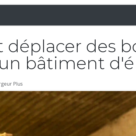
& Chargeuses
Accessoires
Rampes
Inf
déplacer des bo
 un bâtiment d'é
rgeur Plus