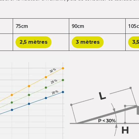
75cm
90cm
105
2,5 mètres
3 mètres
3,