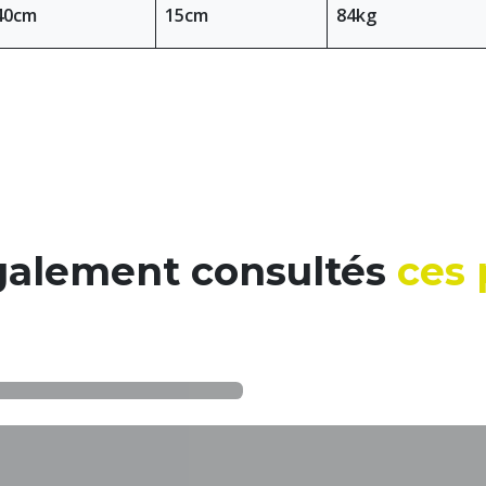
40cm
15cm
84kg
également consultés
ces 