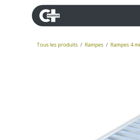
Se rendre au contenu
Mini-pelles
Dumpers 
Tous les produits
Rampes
Rampes 4 m