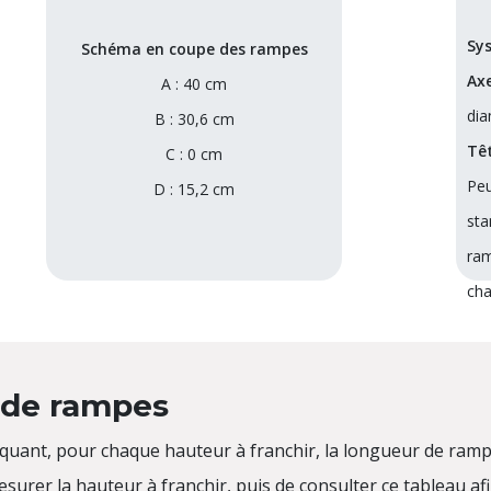
Sy
Schéma en coupe des rampes
Ax
A : 40 cm
dia
B : 30,6 cm
Têt
C : 0 cm
Peu
D : 15,2 cm
sta
ra
ch
e de rampes
iquant, pour chaque hauteur à franchir, la longueur de ram
mesurer la hauteur à franchir, puis de consulter ce tableau 