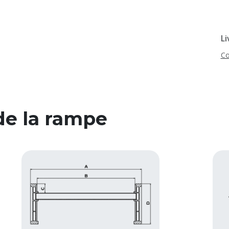
Li
Co
de la rampe