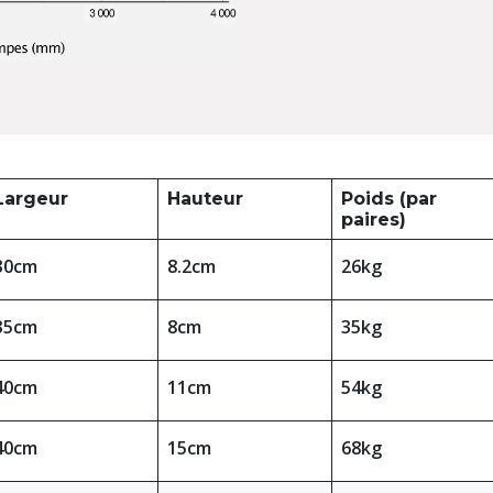
Largeur
Hauteur
Poids (par
paires)
30cm
8.2cm
26kg
35cm
8cm
35kg
40cm
11cm
54kg
40cm
15cm
68kg