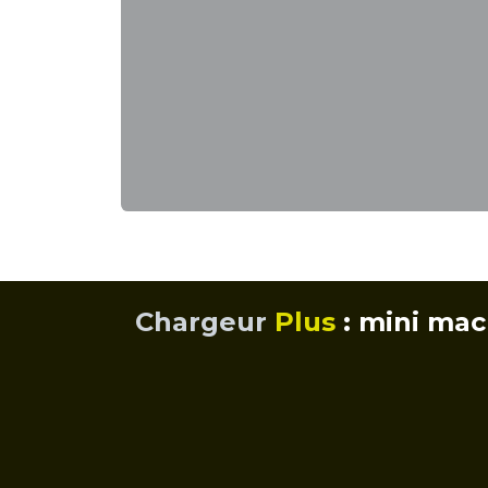
Chargeur
Plus
: mini mac