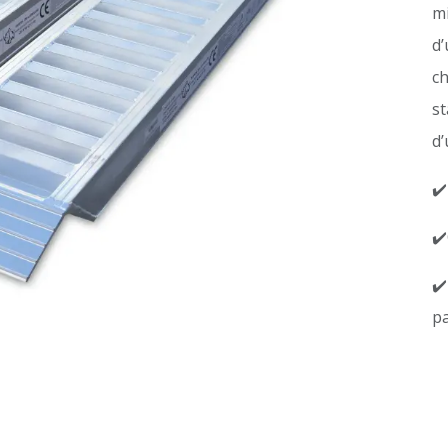
mi
d’
ch
st
d’
✔️
✔️
✔️
pa