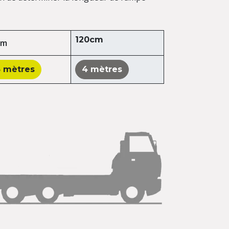
120cm
cm
5 mètres
4 mètres