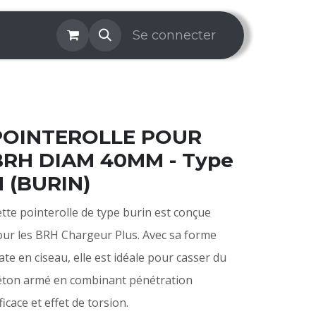
os & Services
Galerie
Se connecter
Aide
Prise de rendez-v
POINTEROLLE POUR
BRH DIAM 40MM - Type
 (BURIN)
tte pointerolle de type burin est conçue
ur les BRH Chargeur Plus. Avec sa forme
ate en ciseau, elle est idéale pour casser du
éton armé en combinant pénétration
ficace et effet de torsion.