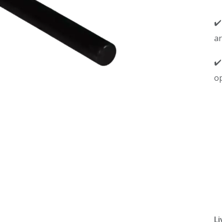
✔️
a
✔️
op
Li