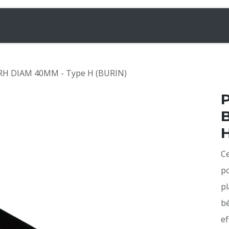
& Chargeuses
Accessoires
Rampes
Inf
H DIAM 40MM - Type H (BURIN)
H
Ce
po
pl
b
ef