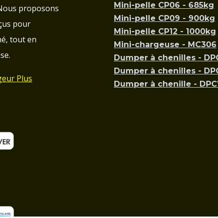
Mini-pelle CP06 - 685kg
 Nous proposons
Mini-pelle CP09 - 900kg
çus pour
Mini-pelle CP12 - 1000kg
é, tout en
Mini-chargeuse - MC306
se.
Dumper à chenilles - D
Dumper à chenilles - D
geur Plus
Dumper à chenille - DP