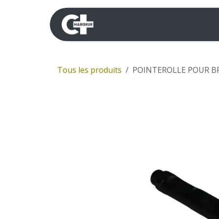
Se rendre au contenu
Mini-pelles
Dumpers 
Tous les produits
POINTEROLLE POUR BR