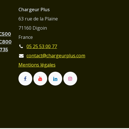
Chargeur Plus
63 rue de la Plaine
71160 Digoin
PC500
France
PC800
05 25 53 00 77
C735
contact@chargeurplus.com
Mentions légales