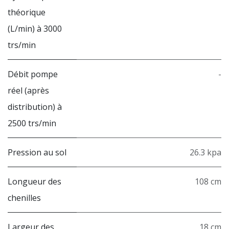
théorique
(L/min) à 3000
trs/min
Débit pompe
-
réel (après
distribution) à
2500 trs/min
Pression au sol
26.3 kpa
Longueur des
108 cm
chenilles
Largeur des
18 cm