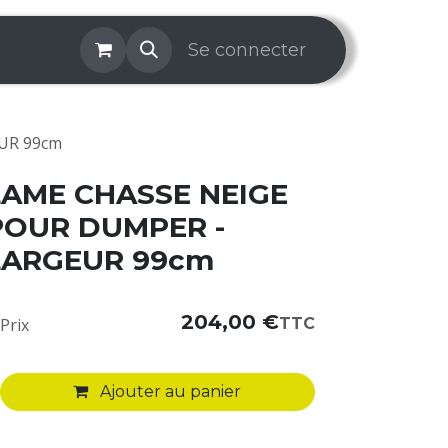
os & Services
Galerie
Se connecter
Aide
Prise de rendez-v
UR 99cm
LAME CHASSE NEIGE
POUR DUMPER -
LARGEUR 99cm
204,00
€
TTC
Prix
Ajouter au panier