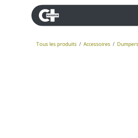
Se rendre au contenu
Mini-pelles
Dumpers 
Tous les produits
Accessoires
Dumper