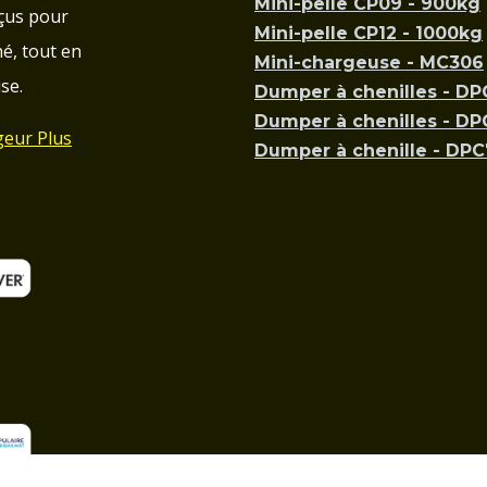
Mini-pelle CP09 - 900kg
çus pour
Mini-pelle CP12 - 1000kg
é, tout en
Mini-chargeuse - MC306
se.
Dumper à chenilles - D
Dumper à chenilles - D
geur Plus
Dumper à chenille - DP