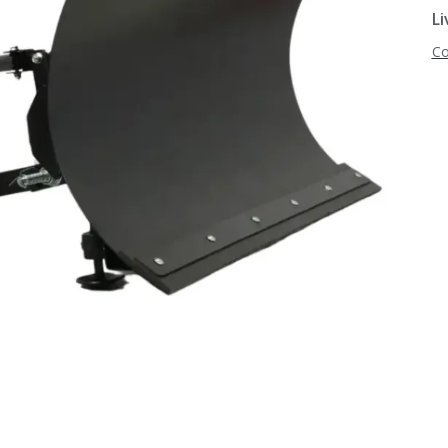
Li
Co