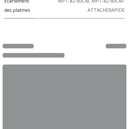
Écartement
MPT-82-60CM
,
MPT-82-60CM-
des platines
ATTACHERAPIDE