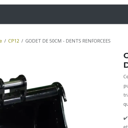
& Chargeuses
Accessoires
Rampes
Inf
e
CP12
GODET DE 50CM - DENTS RENFORCEES
C
p
t
qu
✔️
et