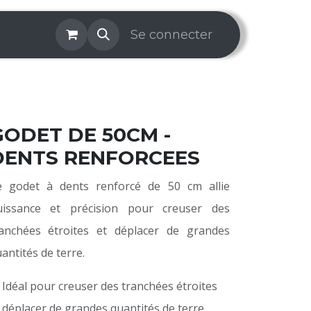
os & Services
Galerie
Se connecter
Aide
Prise de rendez-v
GODET DE 50CM -
DENTS RENFORCEES
e godet à dents renforcé de 50 cm allie
uissance et précision pour creuser des
ranchées étroites et déplacer de grandes
antités de terre.
 Idéal pour creuser des tranchées étroites
 déplacer de grandes quantités de terre