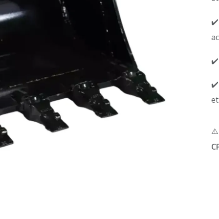
✔️
ac
✔️
✔️
et
⚠
C