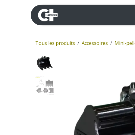
Se rendre au contenu
Mini-pelles
Dumpers 
Tous les produits
Accessoires
Mini-pell