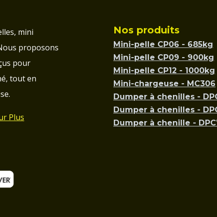
Nos produits
lles, mini
Mini-pelle CP06 - 685kg
 Nous proposons
Mini-pelle CP09 - 900kg
çus pour
Mini-pelle CP12 - 1000kg
é, tout en
Mini-chargeuse - MC306
se.
Dumper à chenilles - D
Dumper à chenilles - D
ur Plus
Dumper à chenille - DP