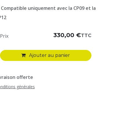
️
Compatible uniquement avec la CP09 et la
P12
330,00
€
TTC
Prix
Ajouter au panier
vraison offerte
nditions générales