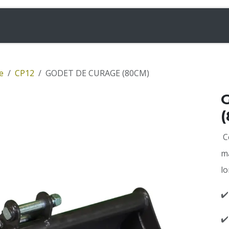
& Chargeuses
Accessoires
Rampes
Inf
e
CP12
GODET DE CURAGE (80CM)
Ce
ma
lo
✔️
✔️