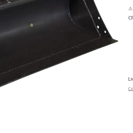
⚠
C
Li
Co