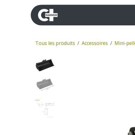
Se rendre au contenu
Mini-pelles
Dumpers 
Tous les produits
Accessoires
Mini-pell