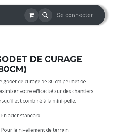
os & Services
Galerie
Se connecter
Aide
Prise de rendez-v
GODET DE CURAGE
(80CM)
 godet de curage de 80 cm permet de
ximiser votre efficacité sur des chantiers
rsqu'il est combiné à la mini-pelle.
 En acier standard
 Pour le nivellement de terrain