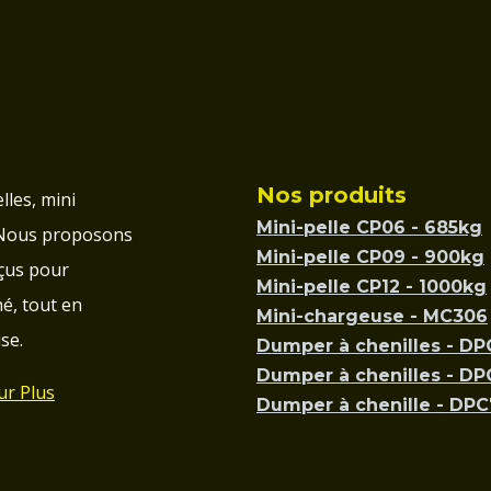
Nos produits
lles, mini
Mini-pelle CP06 - 685kg
 Nous proposons
Mini-pelle CP09 - 900kg
çus pour
Mini-pelle CP12 - 1000kg
é, tout en
Mini-chargeuse - MC306
se.
Dumper à chenilles - D
Dumper à chenilles - D
ur Plus
Dumper à chenille - DP