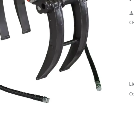
⚠
C
Li
Co