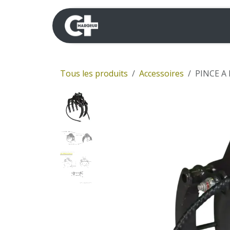
Se rendre au contenu
Mini-pelles
Dumpers 
Tous les produits
Accessoires
PINCE A 