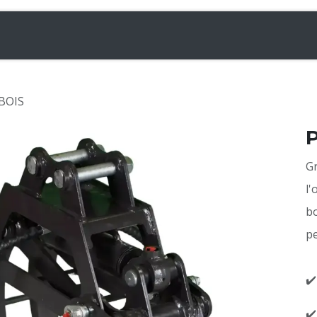
& Chargeuses
Accessoires
Rampes
Inf
BOIS
Gr
l'
bo
pe
✔️
✔️