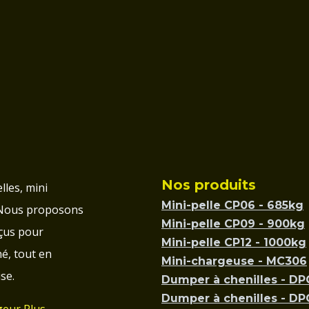
Nos produits
lles, mini
Mini-pelle CP06 - 685kg
 Nous proposons
Mini-pelle CP09 - 900kg
çus pour
Mini-pelle CP12 - 1000kg
é, tout en
Mini-chargeuse - MC306
se.
Dumper à chenilles - D
Dumper à chenilles - D