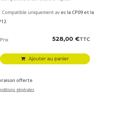
️ Compatible uniquement av
ec la CP09 et la
P12
528,00
€
TTC
Prix
Ajouter au panier
vraison offerte
nditions générales