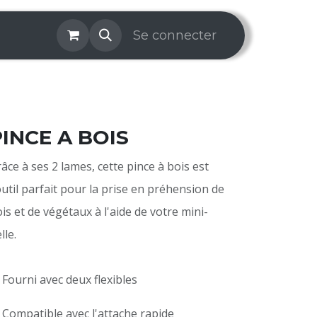
os & Services
Galerie
Se connecter
Aide
Prise de rendez-v
PINCE A BOIS
âce à ses 2 lames, cette pince à bois est
outil parfait pour la prise en préhension de
is et de végétaux à l'aide de votre mini-
lle.
 Fourni avec deux flexibles
 Compatible avec l'attache rapide