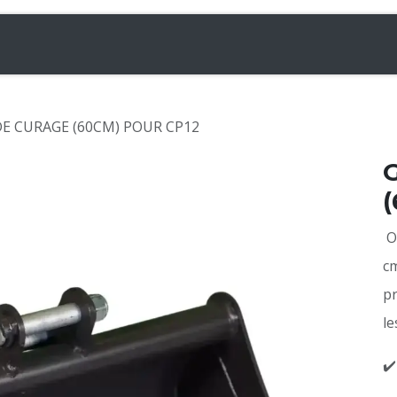
& Chargeuses
Accessoires
Rampes
Inf
E CURAGE (60CM) POUR CP12
Ou
cm
pr
le
✔️