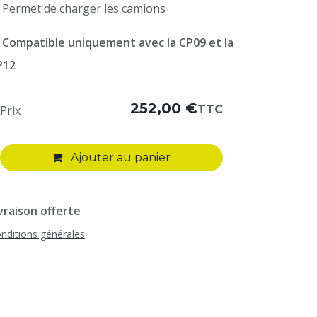
 Permet de charger les camions
️
Compatible uniquement avec la CP09 et la
P12
252,00
€
TTC
Prix
Ajouter au panier
vraison offerte
nditions générales