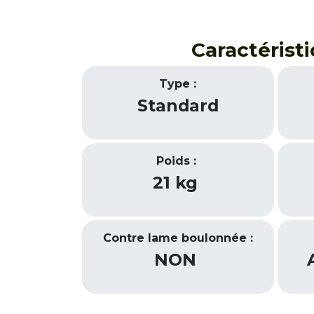
Caractérist
Type :
Standard
Poids :
21 kg
Contre lame boulonnée :
​NON