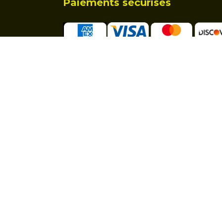
Paiements sécurisés
Affilié à la MSA :
Professionnel et particulier :