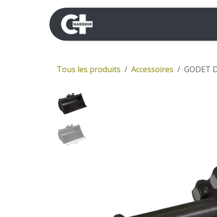
Se rendre au contenu
Mini-pelles
Dumpers 
Tous les produits
Accessoires
GODET D