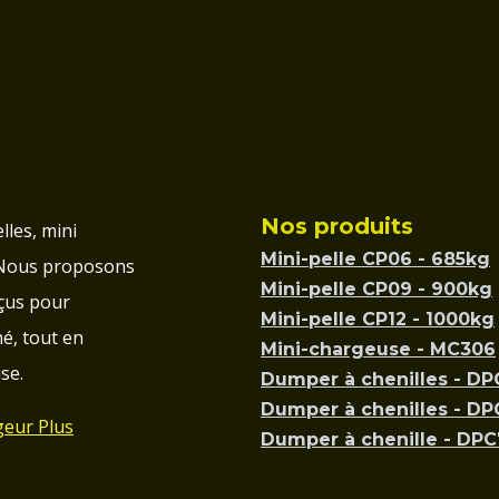
Nos produits
lles, mini
Mini-pelle CP06 - 685kg
 Nous proposons
Mini-pelle CP09 - 900kg
çus pour
Mini-pelle CP12 - 1000kg
é, tout en
Mini-chargeuse - MC306
se.
Dumper à chenilles - D
Dumper à chenilles - D
geur Plus
Dumper à chenille - DP