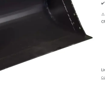
✔️
⚠
C
Li
Co