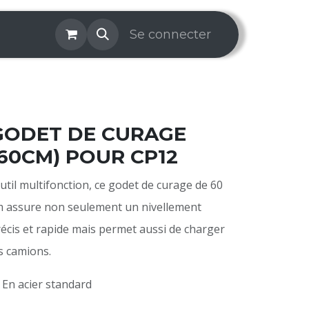
os & Services
Galerie
Se connecter
Aide
Prise de rendez-v
GODET DE CURAGE
(60CM) POUR CP12
til multifonction, ce godet de curage de 60
 assure non seulement un nivellement
écis et rapide mais permet aussi de charger
s camions.
 En acier standard