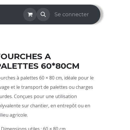
os & Services
Galerie
Se connecter
Aide
Prise de rendez-v
FOURCHES A
PALETTES 60*80CM
urches à palettes 60 × 80 cm, idéale pour le
vage et le transport de palettes ou charges
urdes. Conçues pour une utilisation
lyvalente sur chantier, en entrepôt ou en
lieu agricole.
 Dimensions utiles : 60 × 80 cm