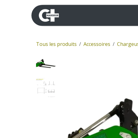
Se rendre au contenu
Mini-pelles
Dumpers 
Tous les produits
Accessoires
Chargeu