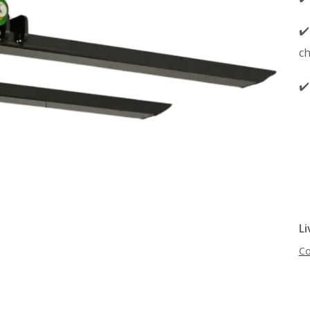
✔️
c
✔️
Li
Co