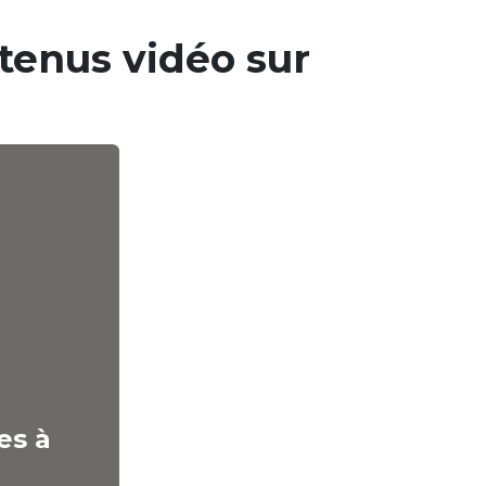
tenus vidéo​ sur
es à