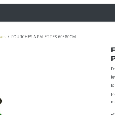
& Chargeuses
Accessoires
Rampes
Inf
ses
FOURCHES A PALETTES 60*80CM
Fo
le
lo
po
mi
✔️