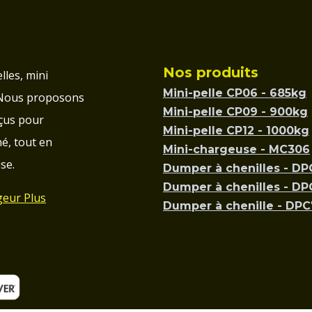
Nos produits
lles, mini
Mini-pelle CP06 - 685kg
 Nous proposons
Mini-pelle CP09 - 900kg
çus pour
Mini-pelle CP12 - 1000kg
é, tout en
Mini-chargeuse - MC306
se.
Dumper à chenilles - D
Dumper à chenilles - D
geur Plus
Dumper à chenille - DP