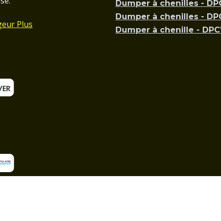
se.
Dumper à chenilles - D
Dumper à chenilles - D
geur Plus
Dumper à chenille - DP