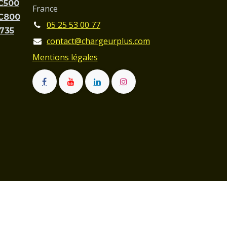
PC500
France
PC800
05 25 53 00 77
C735
contact@chargeurplus.com
Mentions légales