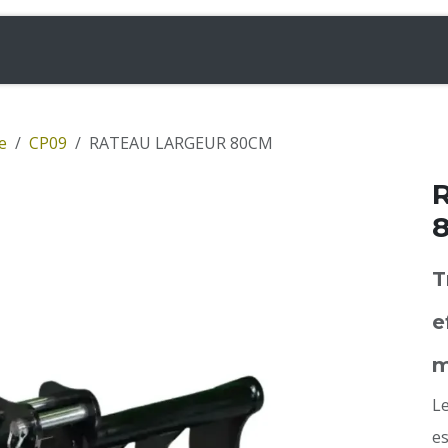
& Chargeuses
Accessoires
Rampes
Inf
e
CP09
RATEAU LARGEUR 80CM
T
e
m
Le
es