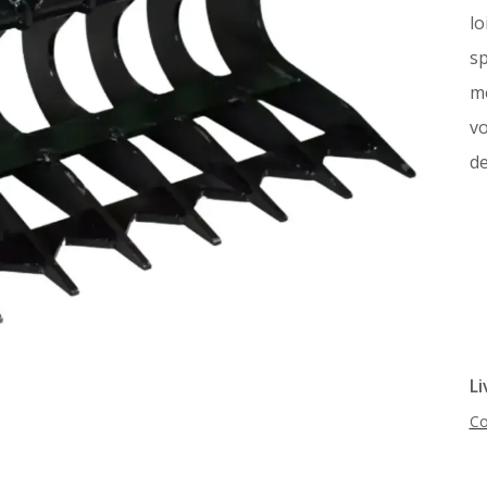
lo
sp
mo
vo
de
Li
Co