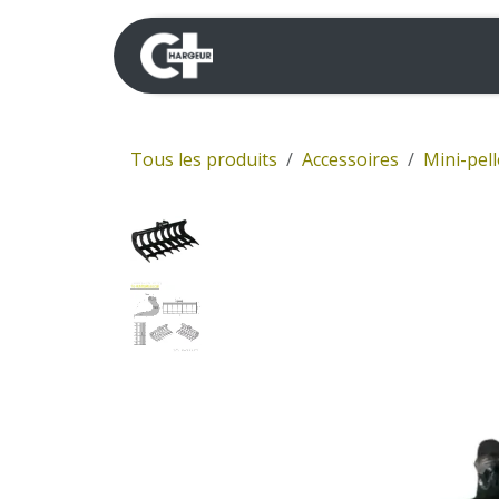
Se rendre au contenu
Mini-pelles
Dumpers 
Tous les produits
Accessoires
Mini-pell