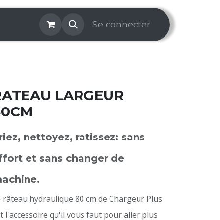
os & Services
Galerie
Se connecter
Aide
Prise de rendez-v
RATEAU LARGEUR
80CM
riez, nettoyez, ratissez: sans
ffort et sans changer de
achine.
 râteau hydraulique 80 cm de Chargeur Plus
t l'accessoire qu'il vous faut pour aller plus