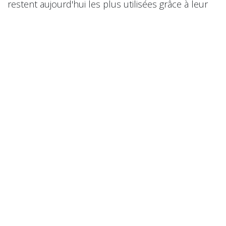
restent aujourd'hui les plus utilisées grâce à leur
combinaison idéale de légèreté, résistance
mécanique et conformité aux normes de sécurité.
Comment choisir la meilleure
rampe de chargement ?
Le choix d'une
rampe de chargement aluminium
ou acier doit prendre en compte plusieurs critères
:
Le type d'engin à charger (mini-pelle, mini-
chargeuse, mini-dumper, quad, tracteur).
Le poids total de la machine.
La hauteur du plateau ou de la remorque.