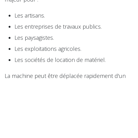
Les artisans.
Les entreprises de travaux publics.
Les paysagistes.
Les exploitations agricoles.
Les sociétés de location de matériel.
La machine peut être déplacée rapidement d'un
chantier à un autre sans contraintes importantes.
Pourquoi choisir la mini-
chargeuse MC306 ?
La mini-chargeuse MC306 de Chargeur Plus séduit
par :