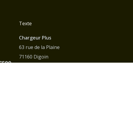
Texte
Chargeur Plus
63 rue de la Plaine
71160 Digoin
PC500
France
PC800
05 25 53 00 77
C735
contact@chargeurplus.com
Mentions légales