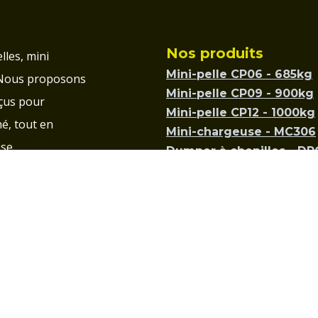
Nos produits
lles, mini
Mini-pelle CP06 - 685kg
 Nous proposons
Mini-pelle CP09 - 900kg
çus pour
Mini-pelle CP12 - 1000kg
é, tout en
Mini-chargeuse - MC306
se.
Dumper à chenilles - D
Dumper à chenilles - D
geur Plus
Dumper à chenille - DP