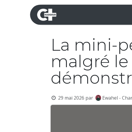
Se rendre au contenu
Mini-pelles
Dumpers 
La mini-p
malgré le 
démonstr
29 mai 2026
par
Ewahel - Cha