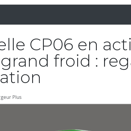
& Chargeuses
Accessoires
Rampes
Inf
elle CP06 en act
grand froid : reg
ation
rgeur Plus