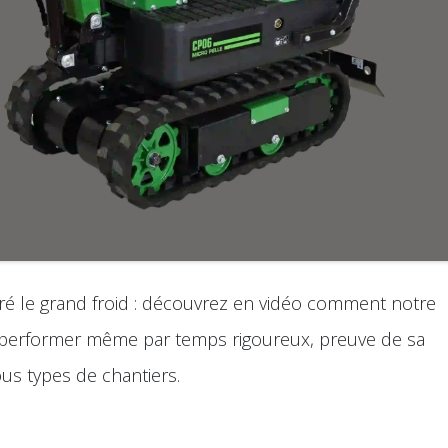
gré le grand froid : découvrez en vidéo comment notre
 performer même par temps rigoureux, preuve de sa
ous types de chantiers.