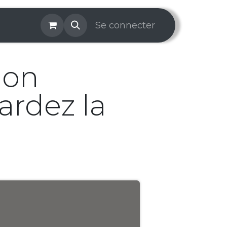
os & Services
Galerie
Se connecter
Aide
Prise de rendez-v
ion
ardez la