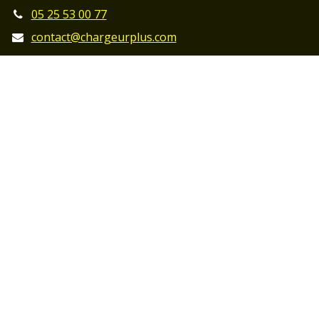
05 25 53 00 77
contact@chargeurplus.com
Mentions légales
Affilié à la MSA :
Professionnel et particulier :