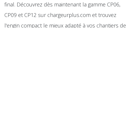
final. Découvrez dès maintenant la gamme CP06,
CP09 et CP12 sur chargeurplus.com et trouvez
l'engin compact le mieux adapté à vos chantiers de
dessouchage.
Veuillez trouver d'autres articles sur
Mini-pelle
pour paysagiste
in
​Mini pelle
#
Mini-pelle pour paysagiste
Ewahel - Chargeur Plus
7 juillet 2026