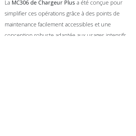
La
MC306 de Chargeur Plus
a été conçue pour
simplifier ces opérations grâce à des points de
maintenance facilement accessibles et une
conception robuste adaptée aux usages intensifs.
Pourquoi choisir la MC306
pour travailler en toute
sécurité ?
La
mini-chargeuse MC306
offre plusieurs
avantages pour les utilisateurs professionnels et
particuliers :
Grande stabilité ;
Commandes intuitives ;