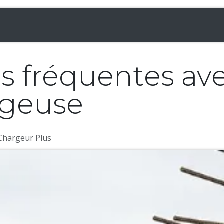
& Chargeuses
Accessoires
Rampes
Inf
rs fréquentes av
rgeuse
 Chargeur Plus